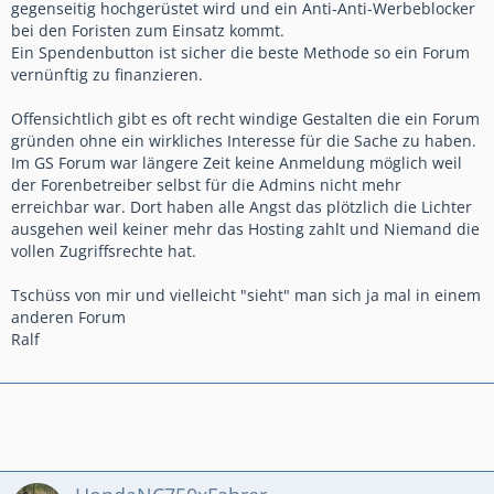
Andere Möglichkeiten gibt es sicher auch, für mich (und einige
gegenseitig hochgerüstet wird und ein Anti-Anti-Werbeblocker
andere hier im Forum) ist wirklich nur wichtig, dass die Sache
bei den Foristen zum Einsatz kommt.
endlich beendet wird und dieser wirklich nervige
Ein Spendenbutton ist sicher die beste Methode so ein Forum
AdBlockBlocker weg ist und wir uns alle hier auch weiterhin
vernünftig zu finanzieren.
noch in die Augen schauen können...
Offensichtlich gibt es oft recht windige Gestalten die ein Forum
Was sagst DU?
gründen ohne ein wirkliches Interesse für die Sache zu haben.
Im GS Forum war längere Zeit keine Anmeldung möglich weil
Und zum Abschluss hier noch mal mein wirklich nur gut
der Forenbetreiber selbst für die Admins nicht mehr
gemeinter Rat als Anwalt.
erreichbar war. Dort haben alle Angst das plötzlich die Lichter
ausgehen weil keiner mehr das Hosting zahlt und Niemand die
Nimm bitte auch auf die Forumsseite unten irgendwo (am
vollen Zugriffsrechte hat.
Besten an die gleiche Stelle wie auf den Werbeseiten)
Dein Impressum rein.
Tschüss von mir und vielleicht "sieht" man sich ja mal in einem
Sicher gibt es unterschiedliche Rechtsauffassungen auch bei
anderen Forum
den Gerichten, aber eben nicht alle sehen es so.
Ralf
Und allein das Vorhandensein von Werbebannern reicht bei
einigen Gerichten um die Gewerblichkeit auch des
Forenbereiches nur für sich allein betrachtet anzunehmen.
Und dann reicht auch der Hinweis auf das Impressum auf der
Hauptseite und den anderen Werbeseiten den Gerichten
nicht mehr aus, weil die Masse aller Nutzer direkt zum Forum
und nicht über die Hauptseite nc750.de gehen.
Und der Weg über die Werbeseiten ist eben nicht direkt