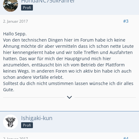
HondaNC750xFahrer
ersichtlich, was die Rechtsprechung aber verlangt.
Profi
Wenn Die Forumsseite mal in einem solchen Verfahren vor
Gericht landen würde hättest Du echt kaum eine Chance.
#3
2. Januar 2017
Und ich kenne wirklich einige Anwälte, die sich auf so etwas
gerne mal stürzen.
Hallo Sepp.
Und der Streitwert für solche Sachen liegt bei mindestens
Von den technischen Dingen hier im Forum habe ich keine
5.000 € was für die Abmahnung schonmal Kosten von fast 500
Ahnung möchte dir aber vermitteln dass ich schon nette Leute
€ verursacht, nur für den abmahnenden Anwalt.
hier kennengelernt habe und wir tolle Treffen und Ausfahrten
Eigener Anwalt und Gerichtskosten kämen dann noch dazu.
hatten. Das war für mich der Hauptgrund mich hier
anzumelden, enttäuscht bin ich vom Betrieb der Plattform
Denk einfach mal drüber nach und schreib mir wie Du die
keines Wegs. In anderen Foren wo ich aktiv bin habe ich auch
Sache siehst. OK?
schon andere Vorfälle erlebt.
Solltest du dich nicht umstimmen lassen wünsche ich dir alles
ciao Sepp
Gute.
Gruß aus Potsdam
I Love My Bike
Ishigaki-kun
Profi
#4
2. Januar 2017