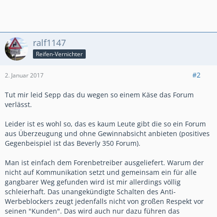
"Unterstützerbutton" ein, wo Du dann erklärst wie die User
noch einen zusätzlichen Beitrag zur Unterstützung des
Forums und seiner Betreiber leisten können, indem Sie ...
(ähnlich wie im Androidforum)
ralf1147
zweite Idee:(mein Favorit)
Reifen-Vernichter
Du kalkulierst einfach mal Deine direkten Kosten für das
Forum und Deine bisherigen Einnahmen aus den Werbungen,
#2
2. Januar 2017
die Du über das Forum reinbekommen hast.
Das nimmst Du als Grundlage und legst noch 5-10% oben
Tut mir leid Sepp das du wegen so einem Käse das Forum
drauf damits ein runder Betrag wird.
verlässt.
Dann entfernst Du alle Werbung und setzt den so ermittelten
Betrag offen ins Forum direkt neben einen Spendenbutton
Leider ist es wohl so, das es kaum Leute gibt die so ein Forum
(PayPal o.ä.) für einen werbefreien Forumsbereich. (am
aus Überzeugung und ohne Gewinnabsicht anbieten (positives
Besten noch einen Balken wie bei Wikipedia, wieviel % noch
Gegenbeispiel ist das Beverly 350 Forum).
benötigt werden für weitere ... Tage werbeifreien
Forumsbereich)
Man ist einfach dem Forenbetreiber ausgeliefert. Warum der
Ich kann Dir mit wirklich fast 100%iger Sicherheit versichern,
nicht auf Kommunikation setzt und gemeinsam ein für alle
dass Du so in kürzester Zeit den Betrag reinbekommst...
gangbarer Weg gefunden wird ist mir allerdings völlig
Die Links zu den Werbeseiten oben könnten bleiben, weil die
schleierhaft. Das unangekündigte Schalten des Anti-
wirklich nicht stören und aktiv vom User angeklickt werden
müssen.
Werbeblockers zeugt jedenfalls nicht von großen Respekt vor
seinen "Kunden". Das wird auch nur dazu führen das