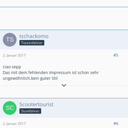
und Du kannst vollgas fahr'n.
tschackomo
Tourenfahrer
#5
2. Januar 2017
ciao sepp
Das mit dem fehlenden Impressum ist schon sehr
ungewöhnlich,kein guter Stil
NC 750x DCT Grand Prix Red RH 09
Michelin MPR 5
Scotoiler
Scootertourist
Honda Tourenscheibe
Honda Hauptständer
Stuntfahrer
Honda Fußwindabweiser
Sturzbügel H u B
#6
2. Januar 2017
Handschützer(no name)