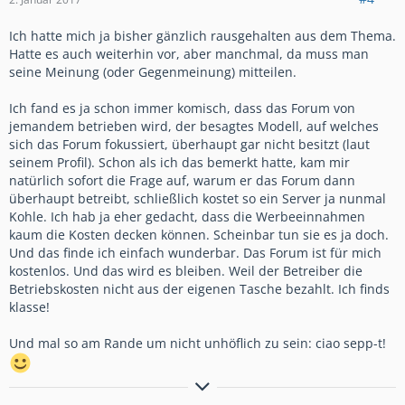
Ich hatte mich ja bisher gänzlich rausgehalten aus dem Thema.
Hatte es auch weiterhin vor, aber manchmal, da muss man
seine Meinung (oder Gegenmeinung) mitteilen.
Ich fand es ja schon immer komisch, dass das Forum von
jemandem betrieben wird, der besagtes Modell, auf welches
sich das Forum fokussiert, überhaupt gar nicht besitzt (laut
seinem Profil). Schon als ich das bemerkt hatte, kam mir
natürlich sofort die Frage auf, warum er das Forum dann
überhaupt betreibt, schließlich kostet so ein Server ja nunmal
Kohle. Ich hab ja eher gedacht, dass die Werbeeinnahmen
kaum die Kosten decken können. Scheinbar tun sie es ja doch.
Und das finde ich einfach wunderbar. Das Forum ist für mich
kostenlos. Und das wird es bleiben. Weil der Betreiber die
Betriebskosten nicht aus der eigenen Tasche bezahlt. Ich finds
klasse!
Und mal so am Rande um nicht unhöflich zu sein: ciao sepp-t!
Ist der Motor kalt, gib ihm sechseinhalb. Schnell ist der Motor warm