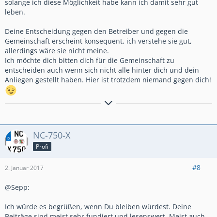
solange ich diese Möglichkeit habe kann ich damit sehr gut
leben.
Deine Entscheidung gegen den Betreiber und gegen die
Gemeinschaft erscheint konsequent, ich verstehe sie gut,
allerdings wäre sie nicht meine.
Ich möchte dich bitten dich für die Gemeinschaft zu
entscheiden auch wenn sich nicht alle hinter dich und dein
Anliegen gestellt haben. Hier ist trotzdem niemand gegen dich!
"Das Widerlegen von Schwachsinn erfordert eine Größenordnung mehr
Energie als dessen Produktion."
(Brandolinis Gesetz, auch Bullshit-Asymmetrie-Prinzip genannt)
NC-750-X
Profi
#8
2. Januar 2017
@Sepp:
Ich würde es begrüßen, wenn Du bleiben würdest. Deine
Beiträge sind meist sehr fundiert und lesenswert. Meist auch