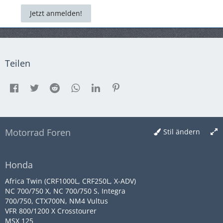
Jetzt anmelden!
Teilen
Motorrad Foren
Stil ändern
Honda
Africa Twin (CRF1000L, CRF250L, X-ADV)
NC 700/750 X, NC 700/750 S, Integra
700/750, CTX700N, NM4 Vultus
VFR 800/1200 X Crosstourer
MSX 125