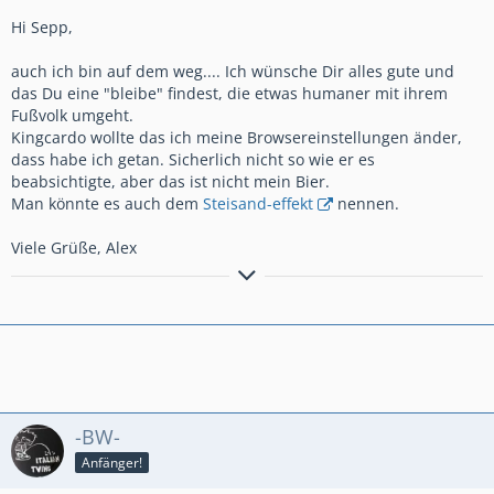
Verstellbare Fußrasten
Hi Sepp,
Lenkerhöherlegung
Zusatzscheinwerfer
auch ich bin auf dem weg.... Ich wünsche Dir alles gute und
Griffpuppies
das Du eine "bleibe" findest, die etwas humaner mit ihrem
12v Steckdose
Fußvolk umgeht.
Motorräder: NSU Quickly T,Quickly N,KTM Roller,Honda
Kingcardo wollte das ich meine Browsereinstellungen änder,
CB100,Vespa 125 Primavera,Honda VF750s,Suzuki GSF 400
dass habe ich getan. Sicherlich nicht so wie er es
Bandit,Honda Nc700x,Honda NC 750 x DCT RH09
beabsichtigte, aber das ist nicht mein Bier.
Man könnte es auch dem
Steisand-effekt
nennen.
Viele Grüße, Alex
Wer mich sucht, ich bin nun hier zu finden:
http://www.honda-nc-forum.eu/
-BW-
Anfänger!