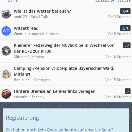
Wie ist das Wetter bei euch?
3,4k
andi123
Small Talk
Vor 3 Stunden
Witzethread
2,7k
Wossi
Lustiges & Kurioses
Vor 5 Stunden
Kleinerer Federweg der NC750X beim Wechsel von
30
der RC72 zur RH09
Mikka
Allgemein
Vor 10 Stunden
Camping-/Pension-/Hotelplätze Bayerischer Wald,
Mitfahrt
Berlisundi
Sonstiges
Vor 15 Stunden
Hintere Bremse an Lenker links verlegen
3
edvmike
Technik
Vor 16 Stunden
Registrierung
Sie haben noch kein Benutzerkonto auf unserer Seite?