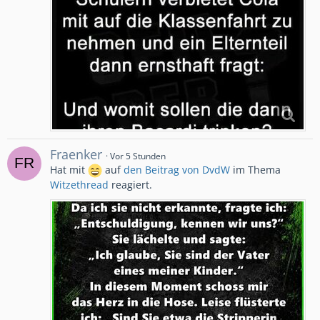
Fraenker
Vor 5 Stunden
Hat mit
auf
den Beitrag von
DvdW
im Thema
Witzethread
reagiert.