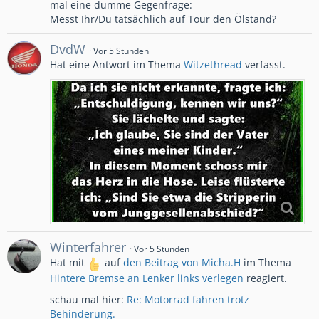
mal eine dumme Gegenfrage:
Messt Ihr/Du tatsächlich auf Tour den Ölstand?
DvdW
Vor 5 Stunden
Hat eine Antwort im Thema
Witzethread
verfasst.
Winterfahrer
Vor 5 Stunden
Hat mit
auf
den Beitrag von
Micha.H
im Thema
Hintere Bremse an Lenker links verlegen
reagiert.
schau mal hier:
Re: Motorrad fahren trotz
Behinderung.