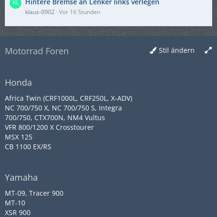
Hintere Bremse an Lenker links verlegen
klaus-0902
Vor 16 Stunden
Motorrad Foren
Stil ändern
Honda
Africa Twin (CRF1000L, CRF250L, X-ADV)
NC 700/750 X, NC 700/750 S, Integra
700/750, CTX700N, NM4 Vultus
VFR 800/1200 X Crosstourer
MSX 125
CB 1100 EX/RS
Yamaha
MT-09, Tracer 900
MT-10
XSR 900