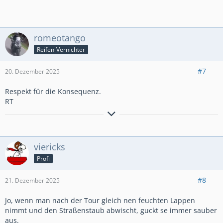
romeotango
Reifen-Vernichter
#7
20. Dezember 2025
Respekt für die Konsequenz.
RT
Zündapp KS50, Piaggio Boxer, BMW R75/5, MZ TS250/1, MZ
ETZ250, BMW R90S, BMW R1100R, Yamaha-Majesty, Yamaha-
FJR, Honda X-ADV
viericks
Profi
#8
21. Dezember 2025
Jo, wenn man nach der Tour gleich nen feuchten Lappen
nimmt und den Straßenstaub abwischt, guckt se immer sauber
aus.