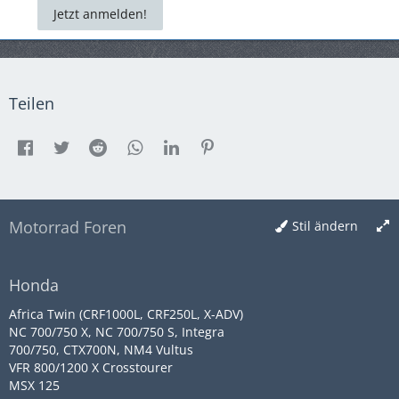
Jetzt anmelden!
Teilen
Motorrad Foren
Stil ändern
Honda
Africa Twin (CRF1000L, CRF250L, X-ADV)
NC 700/750 X, NC 700/750 S, Integra
700/750, CTX700N, NM4 Vultus
VFR 800/1200 X Crosstourer
MSX 125