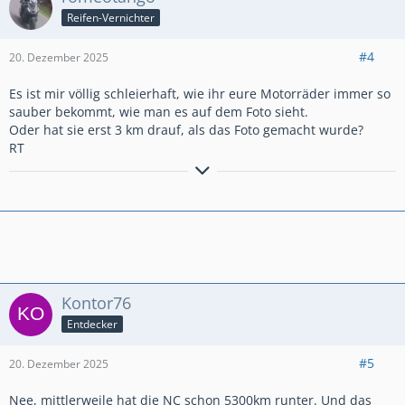
Reifen-Vernichter
#4
20. Dezember 2025
Es ist mir völlig schleierhaft, wie ihr eure Motorräder immer so
sauber bekommt, wie man es auf dem Foto sieht.
Oder hat sie erst 3 km drauf, als das Foto gemacht wurde?
RT
Zündapp KS50, Piaggio Boxer, BMW R75/5, MZ TS250/1, MZ
ETZ250, BMW R90S, BMW R1100R, Yamaha-Majesty, Yamaha-
FJR, Honda X-ADV
Kontor76
Entdecker
#5
20. Dezember 2025
Nee, mittlerweile hat die NC schon 5300km runter. Und das