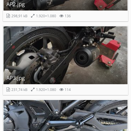
AP2.jpg
298,91 kB
1.920×1.080
136
AP3.jpg
231,74 kB
1.920×1.080
114