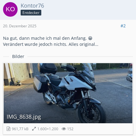
Kontor76
Entdecker
#2
20. Dezember 2025
Na gut, dann mache ich mal den Anfang. 😁
Verändert wurde jedoch nichts. Alles original…
Bilder
IMG_8638.jpg
961,77 kB
1.600×1.200
152