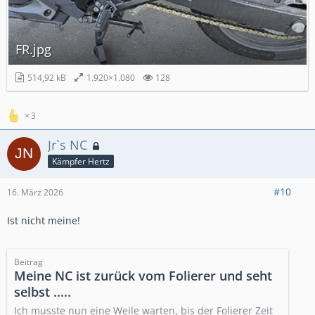
FR.jpg
514,92 kB
1.920×1.080
128
3
Jr`s NC
Kämpfer Hertz
#10
16. März 2026
Ist nicht meine!
Beitrag
Meine NC ist zurück vom Folierer und seht
selbst .....
Ich musste nun eine Weile warten, bis der Folierer Zeit