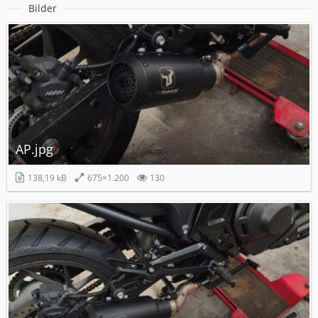
Bilder
AP.jpg
138,19 kB
675×1.200
130