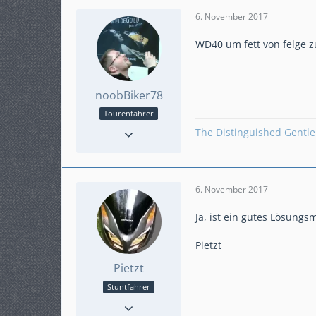
6. November 2017
WD40 um fett von felge z
noobBiker78
Tourenfahrer
Reaktionen
89
The Distinguished Gentl
Punkte
1.974
Beiträge
368
Karteneintrag
nein
6. November 2017
Modell
nc750s RC70
Gefahrene KM
28000
Ja, ist ein gutes Lösungsm
Pietzt
Pietzt
Stuntfahrer
Reaktionen
152
Punkte
7.082