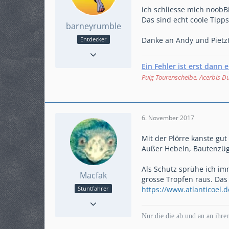
ich schliesse mich noobBi
Das sind echt coole Tipps
barneyrumble
Danke an Andy und Pietzt
Entdecker
Punkte
110
Beiträge
20
Ein Fehler ist erst dann 
Karteneintrag
ja
Puig Tourenscheibe, Acerbis 
Modell
NC750X RC90
6. November 2017
Mit der Plörre kanste gu
Außer Hebeln, Bautenzüg
Als Schutz sprühe ich imm
Macfak
grosse Tropfen raus. Das 
https://www.atlanticoel.
Stuntfahrer
Reaktionen
383
Punkte
6.707
Nur die die ab und an an ihre
Beiträge
1.242