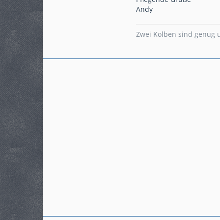
Beiträge
215
Andy
Karteneintrag
ja
Modell
NC 750 X RC 72 // TDM
Zwei Kolben sind genug 
850
Gefahrene KM
41500