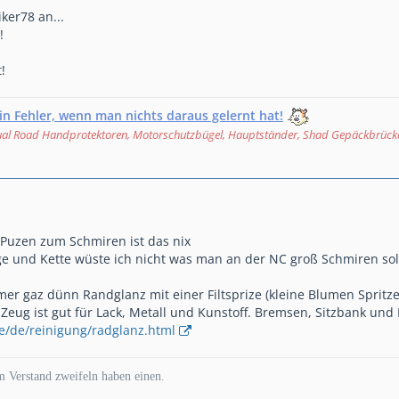
ker78 an...
!
!
ein Fehler, wenn man nichts daraus gelernt hat!
Dual Road Handprotektoren, Motorschutzbügel, Hauptständer, Shad Gepäckbrück
t Puzen zum Schmiren ist das nix
e und Kette wüste ich nicht was man an der NC groß Schmiren sol
er gaz dünn Randglanz mit einer Filtsprize (kleine Blumen Spritze)
Zeug ist gut für Lack, Metall und Kunstoff. Bremsen, Sitzbank und
de/de/reinigung/radglanz.html
m Verstand zweifeln haben einen.