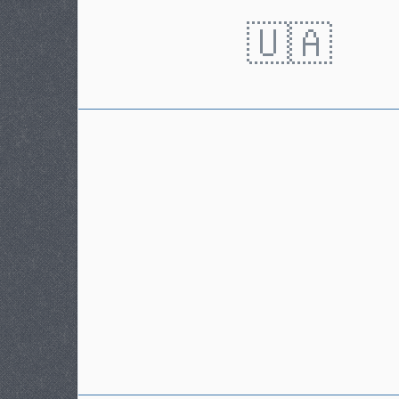
Karteneintrag
ja
🇺🇦
Modell
750X DCT
Gefahrene KM
2850