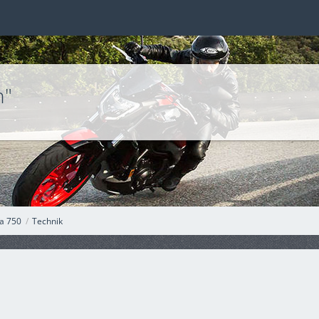
n"
a 750
Technik