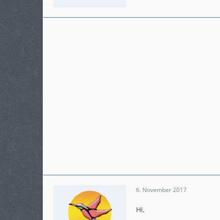
Beiträge
1.359
Karteneintrag
ja
Modell
Forza 300
6. November 2017
Hi,