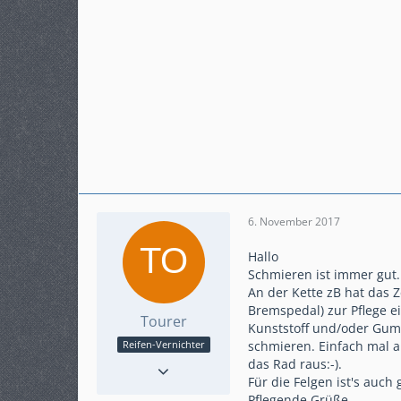
6. November 2017
Hallo
Schmieren ist immer gut.
An der Kette zB hat das Z
Bremspedal) zur Pflege e
Tourer
Kunststoff und/oder Gumm
schmieren. Einfach mal 
Reifen-Vernichter
Reaktionen
1
das Rad raus:-).
Für die Felgen ist's auch 
Punkte
1.111
Pflegende Grüße