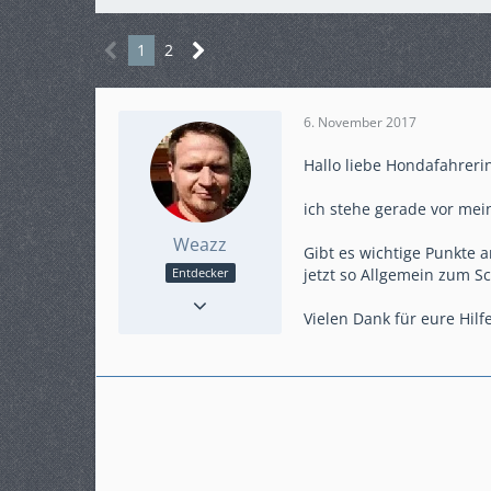
1
2
6. November 2017
Hallo liebe Hondafahreri
ich stehe gerade vor mei
Weazz
Gibt es wichtige Punkte a
jetzt so Allgemein zum S
Entdecker
Punkte
285
Beiträge
52
Vielen Dank für eure Hilf
Karteneintrag
ja
Modell
NC750X DCT RC90
Gefahrene KM
2600