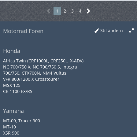
1
2
3
4
Motorrad Foren
Stil ändern
Honda
Africa Twin (CRF1000L, CRF250L, X-ADV)
NC 700/750 X, NC 700/750 S, Integra
700/750, CTX700N, NM4 Vultus
VFR 800/1200 X Crosstourer
MSX 125
CB 1100 EX/RS
Yamaha
MT-09, Tracer 900
MT-10
XSR 900