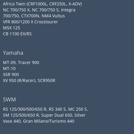
Africa Twin (CRF1000L, CRF250L, X-ADV)
NC 700/750 X, NC 700/750 S, Integra
700/750, CTX700N, NM4 Vultus
VFR 800/1200 X Crosstourer
MSX 125
CB 1100 EX/RS
Yamaha
MT-09, Tracer 900
MT-10
XSR 900
XV 950 (R/Racer), SCR950R
SWM
RS 125/300/500/650 R, RS 340 S, MC 250 S,
SM 125/500/650 R, Super Dual 650, Silver
Vase 440, Gran Milano/Turismo 440