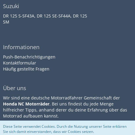
Suzuki
DR 125 S-SF43A, DR 125 SE-SF44A, DR 125
SM
Informationen
Push-Benachrichtigungen
Kontaktformular
Häufig gestellte Fragen
Über uns
Wir sind eine deutsche Motorradfahrer Gemeinschaft der
Honda NC Motorräder
. Bei uns findest du jede Menge
hilfreicher Tipps, anhand derer du deine Erfahrung über das
Motorrad aufbauen kannst.
Diese Seite verwendet Cookies. Durch die Nutzung unserer Seite erklären
Sie sich damit einverstanden, dass wir Cookies setzen.
Community-Software:
WoltLab
Impressum
Datenschutz