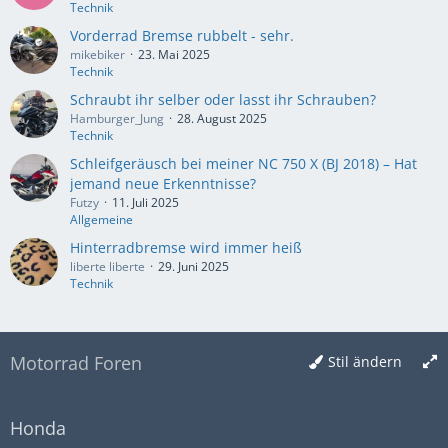
Technik
Vorderrad Bremse rubbelt - sehr.
mikebiker
23. Mai 2025
Technik
Schraubt ihr selber oder lasst ihr Schrauben?
Hamburger_Jung
28. August 2025
Technik
Schleifgeräusch bei meiner NC 750 X (BJ 2018) – Hat
jemand neue Erkenntnisse?
Futzy
11. Juli 2025
Allgemeine
Hinterradbremse wird immer heiß
liberte liberte
29. Juni 2025
Technik
Motorrad Foren
Stil ändern
Honda