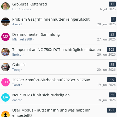
Größeres Kettenrad
11
Der Andreas
6. Juli 2026
Problem Gasgriff Innenmutter reingerutscht
7
Alex72
28. Juni 2026
Drehmomente - Sammlung
23
Michael 2808
27. Juni 2026
Tempomat an NC 750X DCT nachträglich einbauen
103
Enrico
26. Juni 2026
Gabelöl
35
Teeq
20. Juni 2026
2025er Komfort-Sitzbank auf 2023er NC750x
209
Tordi
19. Juni 2026
Neue RH23 fühlt sich ruckelig an
65
dasete
18. Juni 2026
User Modus - nutzt ihr ihn und was habt ihr
193
eingestellt?