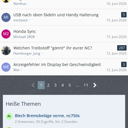
Nerthus
16. Juni 2026
USB nach oben fädeln und Handy Halterung
5
michixlol
15. Juni 2026
Honda Sync
Michael 2808
15. Juni 2026
Welchen Treibstoff "gönnt" ihr eurer NC?
287
Hamburger_Jung
12. Juni 2026
Anzeigefehler im Display bei Geschwindigkeit
3
Mel
12. Juni 2026
1
2
3
4
5
…
11
Heiße Themen
Blech Bremsbeläge vorne, nc750s
2 Antworten, 50 Zugriffe, Vor 2 Stunden