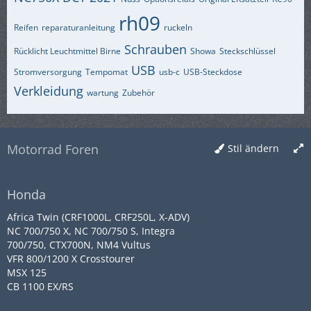
rh09
Reifen
reparaturanleitung
ruckeln
Schrauben
Rücklicht Leuchtmittel Birne
Showa
Steckschlüssel
USB
Stromversorgung
Tempomat
usb-c
USB-Steckdose
Verkleidung
wartung
Zubehör
Motorrad Foren
Stil ändern
Honda
Africa Twin (CRF1000L, CRF250L, X-ADV)
NC 700/750 X, NC 700/750 S, Integra
700/750, CTX700N, NM4 Vultus
VFR 800/1200 X Crosstourer
MSX 125
CB 1100 EX/RS