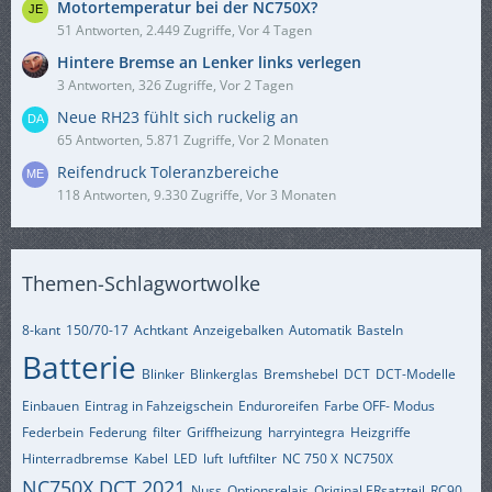
Motortemperatur bei der NC750X?
51 Antworten, 2.449 Zugriffe, Vor 4 Tagen
Hintere Bremse an Lenker links verlegen
3 Antworten, 326 Zugriffe, Vor 2 Tagen
Neue RH23 fühlt sich ruckelig an
65 Antworten, 5.871 Zugriffe, Vor 2 Monaten
Reifendruck Toleranzbereiche
118 Antworten, 9.330 Zugriffe, Vor 3 Monaten
Themen-Schlagwortwolke
8-kant
150/70-17
Achtkant
Anzeigebalken
Automatik
Basteln
Batterie
Blinker
Blinkerglas
Bremshebel
DCT
DCT-Modelle
Einbauen
Eintrag in Fahzeigschein
Enduroreifen
Farbe OFF- Modus
Federbein
Federung
filter
Griffheizung
harryintegra
Heizgriffe
Hinterradbremse
Kabel
LED
luft
luftfilter
NC 750 X
NC750X
NC750X DCT 2021
Nuss
Optionsrelais
Original ERsatzteil
RC90