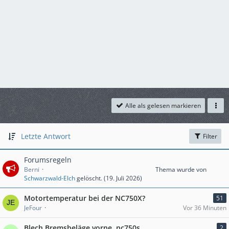
Alle als gelesen markieren
Letzte Antwort
Filter
Forumsregeln
Berni
Thema wurde von
Schwarzwald-Elch
gelöscht. (
19. Juli 2026
)
Motortemperatur bei der NC750X?
51
JeFour
Vor 36 Minuten
Blech Bremsbeläge vorne, nc750s
2