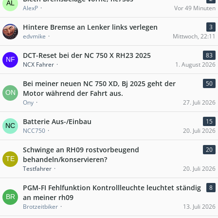
AlexP
Vor 49 Minuten
Hintere Bremse an Lenker links verlegen
3
edvmike
Mittwoch, 22:11
DCT-Reset bei der NC 750 X RH23 2025
83
NCX Fahrer
1. August 2026
Bei meiner neuen NC 750 XD, Bj 2025 geht der
50
Motor während der Fahrt aus.
Ony
27. Juli 2026
Batterie Aus-/Einbau
15
NCC750
20. Juli 2026
Schwinge an RH09 rostvorbeugend
20
behandeln/konservieren?
Testfahrer
20. Juli 2026
PGM-FI Fehlfunktion Kontrollleuchte leuchtet ständig
8
an meiner rh09
Brotzeitbiker
13. Juli 2026