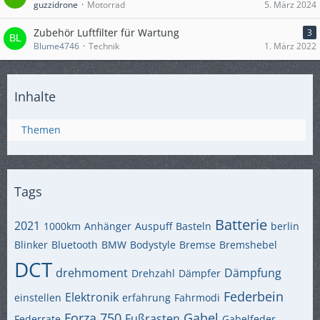
guzzidrone
Motorrad
5. März 2024
Zubehör Luftfilter für Wartung
3
Blume4746
Technik
1. März 2022
Inhalte
Themen
Tags
Batterie
2021
1000km
Anhänger
Auspuff
Basteln
berlin
Blinker
Bluetooth
BMW
Bodystyle
Bremse
Bremshebel
DCT
drehmoment
Dämpfung
Drehzahl
Dämpfer
Federbein
Elektronik
einstellen
erfahrung
Fahrmodi
Forza 750
Gabel
Fußrasten
Federrate
Gabelfeder