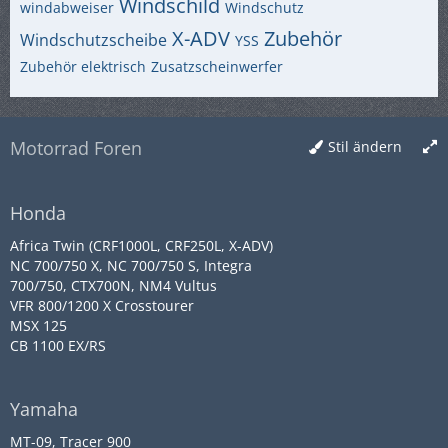
Windschild
windabweiser
Windschutz
X-ADV
Zubehör
Windschutzscheibe
YSS
Zubehör elektrisch
Zusatzscheinwerfer
Motorrad Foren
Stil ändern
Honda
Africa Twin (CRF1000L, CRF250L, X-ADV)
NC 700/750 X, NC 700/750 S, Integra
700/750, CTX700N, NM4 Vultus
VFR 800/1200 X Crosstourer
MSX 125
CB 1100 EX/RS
Yamaha
MT-09, Tracer 900