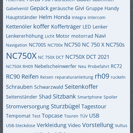
Gepäck
Givi
geräusche
Gruppe
Handy
Gabelventil
Helm
Honda
Hauptständer
Integra
Intercom
koffer
Kettenöler
Kofferträger
LED
Lenker
Navi
Lenkererhöhung
Motor
motorrad
Licht
NC750
NC 750 X
NC750s
NC700S
Navigation
NC700x
NC750X
NC750X DCT 2021
NC 750X DCT
Nebelscheinwerfer
RC72
NC750X RH09
Neu
Probefahrt
rh09
RC90
Reifen
Reisen
reparaturanleitung
ruckeln
Seitenkoffer
Schrauben
Schwarzwald
Sitzbank
Shad
Seitenständer
Smartphone
Spoiler
Sturzbügel
Stromversorgung
Tagestour
Topcase
USB
Tempomat
Test
Touren
TÜV
Vorstellung
Verkleidung
Video
USB-Steckdose
Vultus