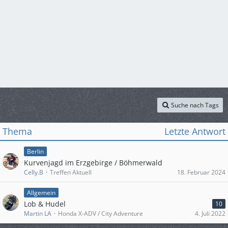
Suche nach Tags
Thema
Letzte Antwort
Berlin
Kurvenjagd im Erzgebirge / Böhmerwald
Celly.B
Treffen Aktuell
18. Februar 2024
Allgemein
Lob & Hudel
10
Martin LA
Honda X-ADV / City Adventure
4. Juli 2022