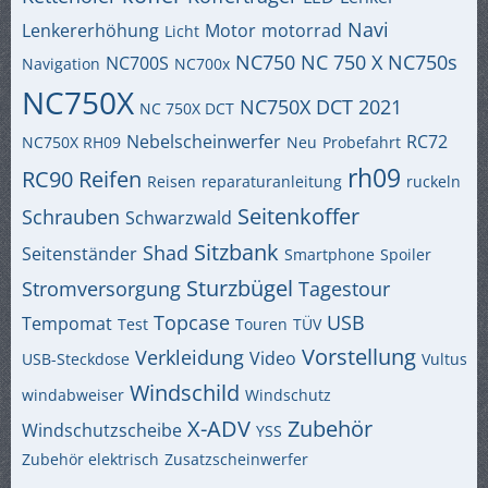
Navi
Lenkererhöhung
Motor
motorrad
Licht
NC750
NC 750 X
NC750s
NC700S
Navigation
NC700x
NC750X
NC750X DCT 2021
NC 750X DCT
Nebelscheinwerfer
RC72
NC750X RH09
Neu
Probefahrt
rh09
RC90
Reifen
Reisen
reparaturanleitung
ruckeln
Seitenkoffer
Schrauben
Schwarzwald
Sitzbank
Shad
Seitenständer
Smartphone
Spoiler
Sturzbügel
Stromversorgung
Tagestour
Topcase
USB
Tempomat
Test
Touren
TÜV
Vorstellung
Verkleidung
Video
USB-Steckdose
Vultus
Windschild
windabweiser
Windschutz
X-ADV
Zubehör
Windschutzscheibe
YSS
Zubehör elektrisch
Zusatzscheinwerfer