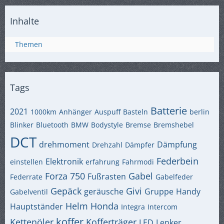
Inhalte
Themen
Tags
Batterie
2021
1000km
Anhänger
Auspuff
Basteln
berlin
Blinker
Bluetooth
BMW
Bodystyle
Bremse
Bremshebel
DCT
drehmoment
Dämpfung
Drehzahl
Dämpfer
Federbein
Elektronik
einstellen
erfahrung
Fahrmodi
Forza 750
Gabel
Fußrasten
Federrate
Gabelfeder
Gepäck
Givi
geräusche
Gruppe
Handy
Gabelventil
Helm
Honda
Hauptständer
Integra
Intercom
koffer
Kettenöler
Kofferträger
LED
Lenker