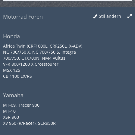
Motorrad Foren
Stil ändern
Honda
Africa Twin (CRF1000L, CRF250L, X-ADV)
NC 700/750 X, NC 700/750 S, Integra
700/750, CTX700N, NM4 Vultus
VFR 800/1200 X Crosstourer
MSX 125
CB 1100 EX/RS
Yamaha
MT-09, Tracer 900
MT-10
XSR 900
XV 950 (R/Racer), SCR950R