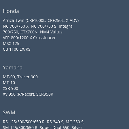
Honda
Africa Twin (CRF1000L, CRF250L, X-ADV)
NC 700/750 X, NC 700/750 S, Integra
700/750, CTX700N, NM4 Vultus
VFR 800/1200 X Crosstourer
MSX 125
CB 1100 EX/RS
Yamaha
MT-09, Tracer 900
MT-10
XSR 900
XV 950 (R/Racer), SCR950R
SWM
RS 125/300/500/650 R, RS 340 S, MC 250 S,
SM 125/500/650 R, Super Dual 650, Silver