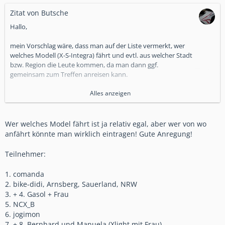
Zitat von Butsche
Hallo,
mein Vorschlag wäre, dass man auf der Liste vermerkt, wer
welches Modell (X-S-Integra) fährt und evtl. aus welcher Stadt
bzw. Region die Leute kommen, da man dann ggf.
gemeinsam zum Treffen anreisen kann.
Gruß
Alles anzeigen
Butsche
Wer welches Model fährt ist ja relativ egal, aber wer von wo
anfährt könnte man wirklich eintragen! Gute Anregung!
Teilnehmer:
1. comanda
2. bike-didi, Arnsberg, Sauerland, NRW
3. + 4. Gasol + Frau
5. NCX_B
6. jogimon
7. + 8. Bernhard und Manuela (Xlight mit Frau)