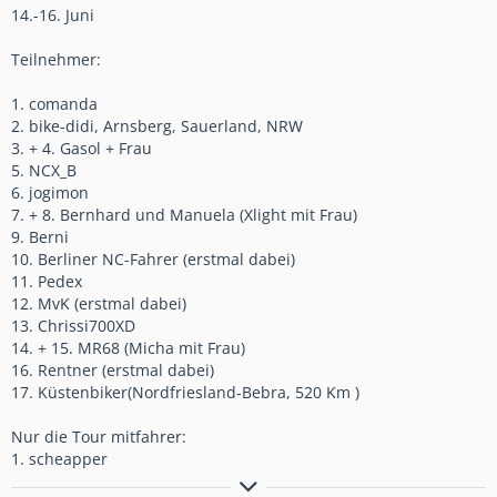
Nur die Tour mitfahrer:
14.-16. Juni
1. scheapper
Teilnehmer:
1. comanda
2. bike-didi, Arnsberg, Sauerland, NRW
3. + 4. Gasol + Frau
5. NCX_B
6. jogimon
7. + 8. Bernhard und Manuela (Xlight mit Frau)
9. Berni
10. Berliner NC-Fahrer (erstmal dabei)
11. Pedex
12. MvK (erstmal dabei)
13. Chrissi700XD
14. + 15. MR68 (Micha mit Frau)
16. Rentner (erstmal dabei)
17. Küstenbiker(Nordfriesland-Bebra, 520 Km )
Nur die Tour mitfahrer:
1. scheapper
MOIN u. Zack Ahoi...!!!