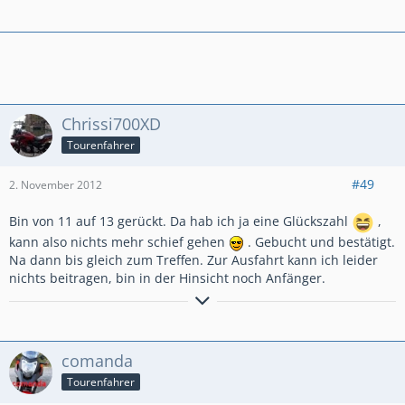
Touren-Tipp, Schleswig-Holstein:
http://www.motorradonline.de/r…te.452525.html#mrd-
462648
Chrissi700XD
Tourenfahrer
#49
2. November 2012
Bin von 11 auf 13 gerückt. Da hab ich ja eine Glückszahl
,
kann also nichts mehr schief gehen
. Gebucht und bestätigt.
Na dann bis gleich zum Treffen. Zur Ausfahrt kann ich leider
nichts beitragen, bin in der Hinsicht noch Anfänger.
Chrissi jetzt auch im
neuen Forum
unterwegs
comanda
Tourenfahrer