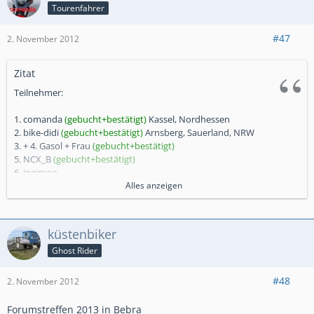
Tourenfahrer
#47
2. November 2012
Zitat
Teilnehmer:
1. comanda
(gebucht+bestätigt)
Kassel, Nordhessen
2. bike-didi
(gebucht+bestätigt)
Arnsberg, Sauerland, NRW
3. + 4. Gasol + Frau
(gebucht+bestätigt)
5. NCX_B
(gebucht+bestätigt)
6. jogimon
7. + 8. Bernhard und Manuela (Xlight mit Frau)
Alles anzeigen
(gebucht+bestätigt)
9. Berni
10. Berliner NC-Fahrer (erstmal dabei)
küstenbiker
11. Pedex
Ghost Rider
12. MvK (erstmal dabei)
13. Chrissi700XD
14. + 15. MR68 (Micha mit Frau)
#48
2. November 2012
16. Rentner (erstmal dabei)
Forumstreffen 2013 in Bebra