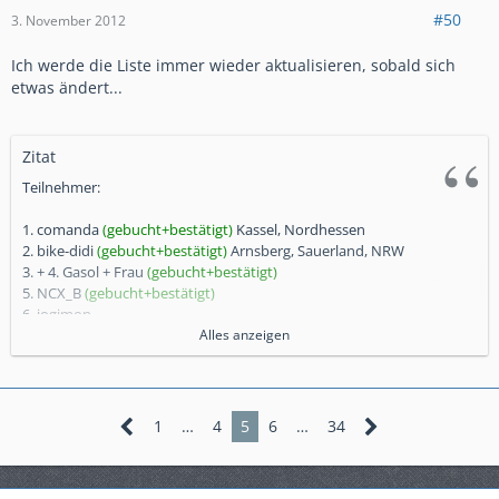
#50
3. November 2012
Ich werde die Liste immer wieder aktualisieren, sobald sich
etwas ändert...
Zitat
Teilnehmer:
1. comanda
(gebucht+bestätigt)
Kassel, Nordhessen
2. bike-didi
(gebucht+bestätigt)
Arnsberg, Sauerland, NRW
3. + 4. Gasol + Frau
(gebucht+bestätigt)
5. NCX_B
(gebucht+bestätigt)
6. jogimon
7. + 8. Bernhard und Manuela (Xlight mit Frau)
Alles anzeigen
(gebucht+bestätigt)
9. Berni
10. Berliner NC-Fahrer (erstmal dabei)
11. Pedex
1
…
4
5
6
…
34
12. MvK (erstmal dabei)
13. Chrissi700XD
(gebucht+bestätigt)
14. + 15. MR68 (Micha mit Frau)