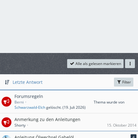
Alle als gelesen markieren
Letzte Antwort
Filter
Forumsregeln
Berni
Thema wurde von
Schwarzwald-Elch
gelöscht. (
19. Juli 2026
)
Anmerkung zu den Anleitungen
Shorty
15. Oktober 2014
Anleitung Ölwechsel Gabelöl
4