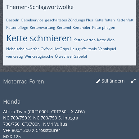
Themen-Schlagwortwolke
Basteln
Gabelservice
geschaltetes Zündungs Plus
Kette fetten
Kettenfett
Kettenpflege
Kettenwartung
Kettenöl
Kettenöler
Kette pflegen
Kette schmieren
Kette warten
Kette ölen
Nebelscheinwerfer
Oxford HotGrips Heizgriffe
tools
Ventilspiel
werkzeug
Werkzeugtasche
Ölwechsel Gabelöl
Motorrad Foren
Stil ändern
Honda
Africa Twin (CRF1000L, CRF250L, X-ADV)
NC 700/750 X, NC 700/750 S, Integra
700/750, CTX700N, NM4 Vultus
VFR 800/1200 X Crosstourer
MSX 125