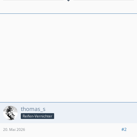
It's hip to be square.
BMW R80 G/S FM - BMW R100 FM - BMW R1100 S - BMW
K1300S - Honda NC750XD RH23
thomas_s
Reifen-Vernichter
#2
20. Mai 2026