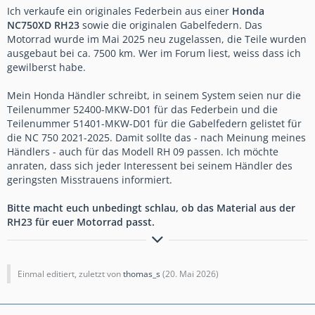
Ich verkaufe ein originales Federbein aus einer
Honda
NC750XD
RH23
sowie die originalen Gabelfedern. Das
Motorrad wurde im Mai 2025 neu zugelassen, die Teile wurden
ausgebaut bei ca. 7500 km. Wer im Forum liest, weiss dass ich
gewilberst habe.
Mein Honda Händler schreibt, in seinem System seien nur die
Teilenummer 52400-MKW-D01 für das Federbein und die
Teilenummer 51401-MKW-D01 für die Gabelfedern gelistet für
die NC 750 2021-2025. Damit sollte das - nach Meinung meines
Händlers - auch für das Modell RH 09 passen. Ich möchte
anraten, dass sich jeder Interessent bei seinem Händler des
geringsten Misstrauens informiert.
Bitte macht euch unbedingt schlau, ob das Material aus der
RH23 für euer Motorrad passt.
It's hip to be square.
BMW R80 G/S FM - BMW R100 FM - BMW R1100 S - BMW
Einmal editiert, zuletzt von
thomas_s
(
20. Mai 2026
)
K1300S - Honda NC750XD RH23