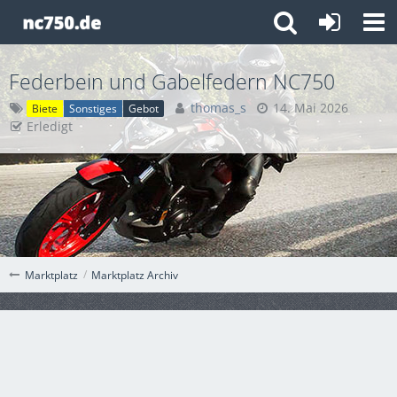
Federbein und Gabelfedern NC750
thomas_s
14. Mai 2026
Biete
Sonstiges
Gebot
Erledigt
Marktplatz Archiv
Marktplatz