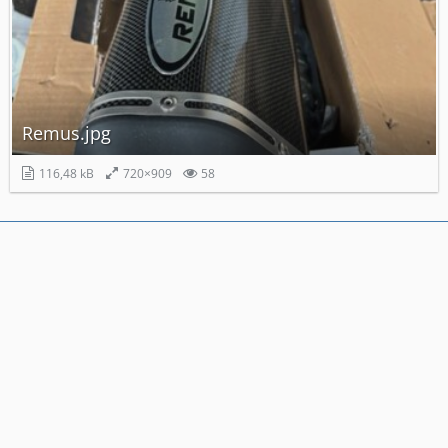
Remus.jpg
116,48 kB
720×909
58