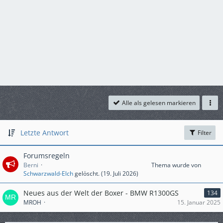
Alle als gelesen markieren
Letzte Antwort
Filter
Forumsregeln
Berni
Thema wurde von
Schwarzwald-Elch
gelöscht. (
19. Juli 2026
)
Neues aus der Welt der Boxer - BMW R1300GS
134
MROH
15. Januar 2025