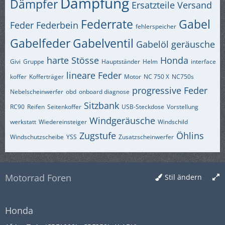
Dämpfung
Dämpfer
Ersatzteile Versand
Federrate
Gabel
Feder
Federbein
fehlerspeicher
Gabelfeder
Gabelventil
Gabelöl
geräusche
harte Stösse
Honda
Givi
Gruppe
Hauptständer
Helm
interface
lineare Feder
koffer
Kofferträger
Motor
NC 750 X
NC750s
progressive Feder
Nebelscheinwerfer
obd
onboard diagnose
Sitzbank
RC90
Reifen
Seitenkoffer
USB-Steckdose
Vorstellung
Windgeräusche
werkstatt
Wiedereinsteiger
Windschild
Zugstufe
Öhlins
Windschutzscheibe
YSS
Zusatzscheinwerfer
Motorrad Foren
Stil ändern
Honda