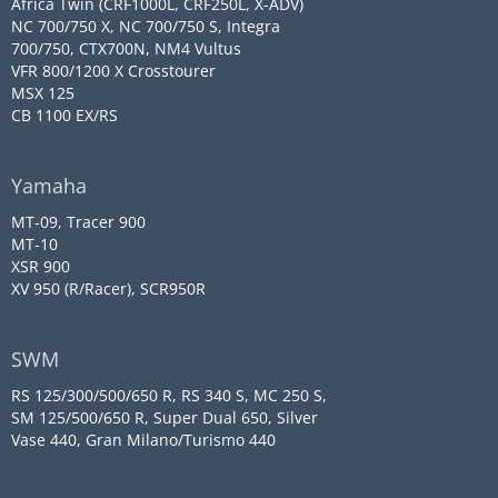
Africa Twin (CRF1000L, CRF250L, X-ADV)
NC 700/750 X, NC 700/750 S, Integra
700/750, CTX700N, NM4 Vultus
VFR 800/1200 X Crosstourer
MSX 125
CB 1100 EX/RS
Yamaha
MT-09, Tracer 900
MT-10
XSR 900
XV 950 (R/Racer), SCR950R
SWM
RS 125/300/500/650 R, RS 340 S, MC 250 S,
SM 125/500/650 R, Super Dual 650, Silver
Vase 440, Gran Milano/Turismo 440