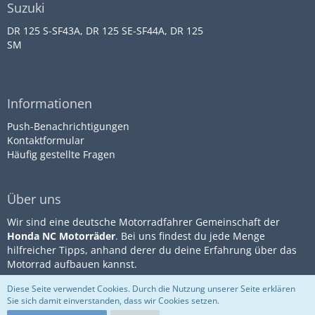
Suzuki
DR 125 S-SF43A, DR 125 SE-SF44A, DR 125
SM
Informationen
Push-Benachrichtigungen
Kontaktformular
Häufig gestellte Fragen
Über uns
Wir sind eine deutsche Motorradfahrer Gemeinschaft der
Honda NC Motorräder
. Bei uns findest du jede Menge
hilfreicher Tipps, anhand derer du deine Erfahrung über das
Motorrad aufbauen kannst.
Diese Seite verwendet Cookies. Durch die Nutzung unserer Seite erklären
Sie sich damit einverstanden, dass wir Cookies setzen.
Community-Software:
WoltLab
Impressum
Datenschutz