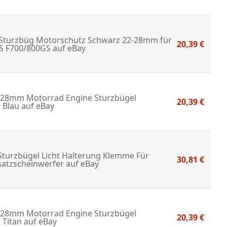
Sturzbüg Motorschutz Schwarz 22-28mm für
20,39 €
 F700/800GS
auf eBay
8mm Motorrad Engine Sturzbügel
20,39 €
 Blau
auf eBay
Sturzbügel Licht Halterung Klemme Für
30,81 €
satzscheinwerfer
auf eBay
8mm Motorrad Engine Sturzbügel
20,39 €
 Titan
auf eBay