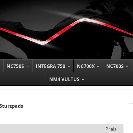
Springe
NC750S
INTEGRA 750
NC700X
NC700S
zum
Inhalt
NM4 VULTUS
 Sturzpads
Preis