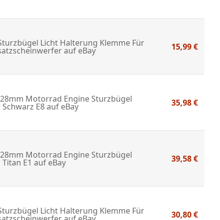
Sturzbügel Licht Halterung Klemme Für
15,99 €
satzscheinwerfer
auf eBay
8mm Motorrad Engine Sturzbügel
35,98 €
r Schwarz E8
auf eBay
8mm Motorrad Engine Sturzbügel
39,58 €
 Titan E1
auf eBay
Sturzbügel Licht Halterung Klemme Für
30,80 €
satzscheinwerfer
auf eBay