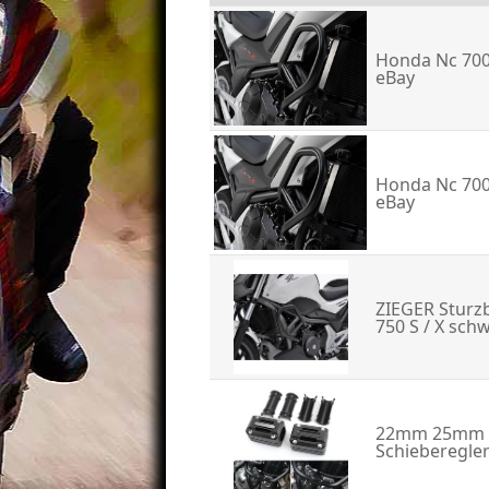
Honda Nc 700
eBay
Honda Nc 700
eBay
ZIEGER Sturzb
750 S / X sch
22mm 25mm 2
Schieberegler