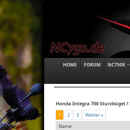
HOME
FORUM
NC750X
Honda Integra 700 Sturzbügel /
1
2
3
Weiter »
Name