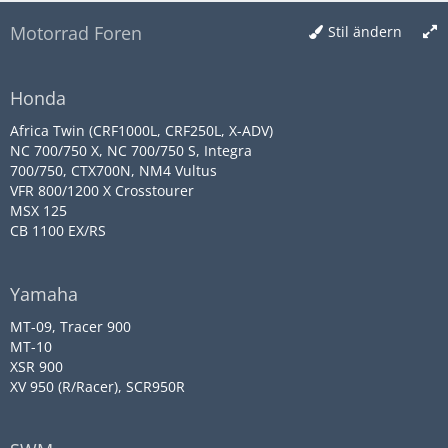
Motorrad Foren
Stil ändern
Honda
Africa Twin (CRF1000L, CRF250L, X-ADV)
NC 700/750 X, NC 700/750 S, Integra
700/750, CTX700N, NM4 Vultus
VFR 800/1200 X Crosstourer
MSX 125
CB 1100 EX/RS
Yamaha
MT-09, Tracer 900
MT-10
XSR 900
XV 950 (R/Racer), SCR950R