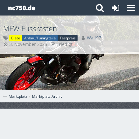
MFW Fussrasten
Walt97
Biete
Anbau/Tuningteile
Festpreis
3. November 2025
Erledigt
Marktplatz Archiv
Marktplatz