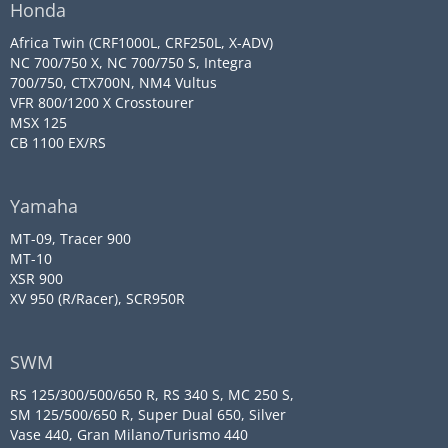
Honda
Africa Twin (CRF1000L, CRF250L, X-ADV)
NC 700/750 X, NC 700/750 S, Integra
700/750, CTX700N, NM4 Vultus
VFR 800/1200 X Crosstourer
MSX 125
CB 1100 EX/RS
Yamaha
MT-09, Tracer 900
MT-10
XSR 900
XV 950 (R/Racer), SCR950R
SWM
RS 125/300/500/650 R, RS 340 S, MC 250 S,
SM 125/500/650 R, Super Dual 650, Silver
Vase 440, Gran Milano/Turismo 440