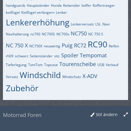
handguards
Hauptständer
Honda
Kettenöler
koffer
Koffertraeger
kotflügel
Kotflügel verlängern
Lenker
Lenkererhöhung
Lenkerversatz
LSL
Navi
NC750
Navihalterung
nc700
NC700S
NC700x
NC 750 S
RC90
NC 750 X
Puig
RC72
NC750X
neuwertig
Reifen
Spoiler
Tempomat
rh09
schwarz
Seitenständer
sitz
Tourenscheibe
Tieferlegung
TomTom
Topcase
USB
Verkauf
Windschild
X-ADV
Versatz
Windschutz
Zubehör
Motorrad Foren
Stil ändern