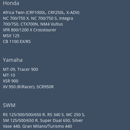
Honda
Africa Twin (CRF1000L, CRF250L, X-ADV)
NC 700/750 X, NC 700/750 S, Integra
700/750, CTX700N, NM4 Vultus
VFR 800/1200 X Crosstourer
MSX 125
CB 1100 EX/RS
Yamaha
MT-09, Tracer 900
MT-10
XSR 900
XV 950 (R/Racer), SCR950R
SWM
RS 125/300/500/650 R, RS 340 S, MC 250 S,
SM 125/500/650 R, Super Dual 650, Silver
Vase 440, Gran Milano/Turismo 440