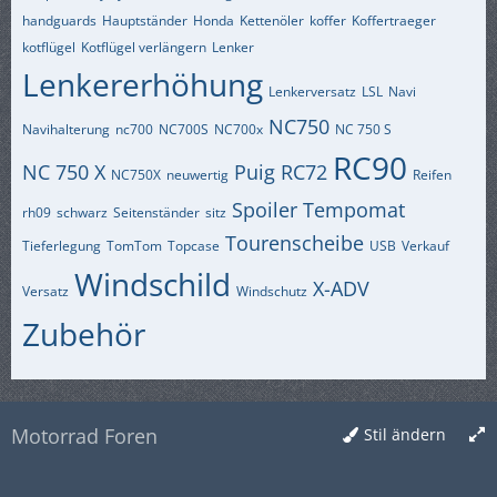
handguards
Hauptständer
Honda
Kettenöler
koffer
Koffertraeger
kotflügel
Kotflügel verlängern
Lenker
Lenkererhöhung
Lenkerversatz
LSL
Navi
NC750
Navihalterung
nc700
NC700S
NC700x
NC 750 S
RC90
NC 750 X
Puig
RC72
NC750X
neuwertig
Reifen
Spoiler
Tempomat
rh09
schwarz
Seitenständer
sitz
Tourenscheibe
Tieferlegung
TomTom
Topcase
USB
Verkauf
Windschild
X-ADV
Versatz
Windschutz
Zubehör
Motorrad Foren
Stil ändern