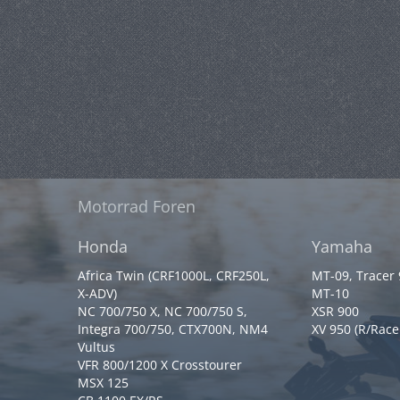
Motorrad Foren
Honda
Yamaha
Africa Twin (CRF1000L, CRF250L,
MT-09, Tracer
X-ADV)
MT-10
NC 700/750 X, NC 700/750 S,
XSR 900
Integra 700/750, CTX700N, NM4
XV 950 (R/Race
Vultus
VFR 800/1200 X Crosstourer
MSX 125