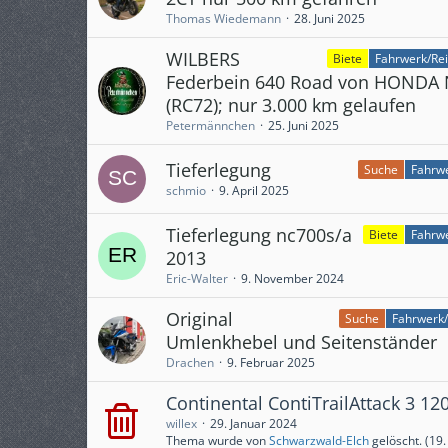
Thomas Wiedemann
28. Juni 2025
WILBERS
Biete
Fahrwerk/Rei
Federbein 640 Road von HONDA 
(RC72); nur 3.000 km gelaufen
Petermännchen
25. Juni 2025
Tieferlegung
Suche
Fahrwe
schmio
9. April 2025
Tieferlegung nc700s/a
Biete
Fahrwe
2013
Eric-Walter
9. November 2024
Original
Suche
Fahrwerk/
Umlenkhebel und Seitenständer
Drachen
9. Februar 2025
Continental ContiTrailAttack 3 12
willex
29. Januar 2024
Thema wurde von
Schwarzwald-Elch
gelöscht. (
19.