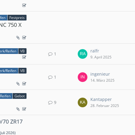
fen
Festpreis
NC 750 X
ralfr
rk/Reifen
VB
1
9. April 2025
rk/Reifen
VB
ingenieur
1
14. März 2025
Reifen
Gebot
Kantapper
9
28. Februar 2025
0/70 ZR17
 Juli 2026
)