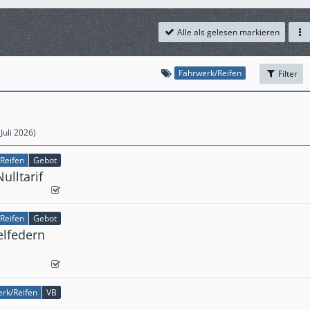
Alle als gelesen markieren
Fahrwerk/Reifen
Filter
 Juli 2026
)
Reifen
Gebot
ulltarif
Reifen
Gebot
elfedern
rk/Reifen
VB