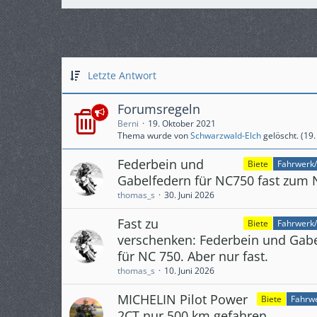
Letzte Antwort
Forumsregeln
Berni
19. Oktober 2021
Thema wurde von
Schwarzwald-Elch
gelöscht. (
19.
Federbein und
Biete
Fahrwerk/
Gabelfedern für NC750 fast zum N
thomas_s
30. Juni 2026
Fast zu
Biete
Fahrwerk/
verschenken: Federbein und Gab
für NC 750. Aber nur fast.
thomas_s
10. Juni 2026
MICHELIN Pilot Power
Biete
Fahrwe
2CT nur 500 km gefahren