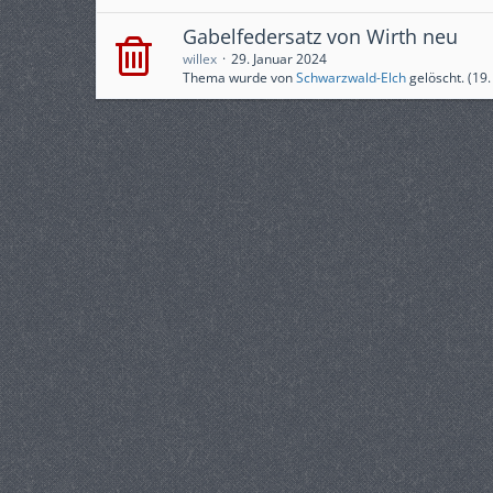
Gabelfedersatz von Wirth neu
willex
29. Januar 2024
Thema wurde von
Schwarzwald-Elch
gelöscht. (
19.