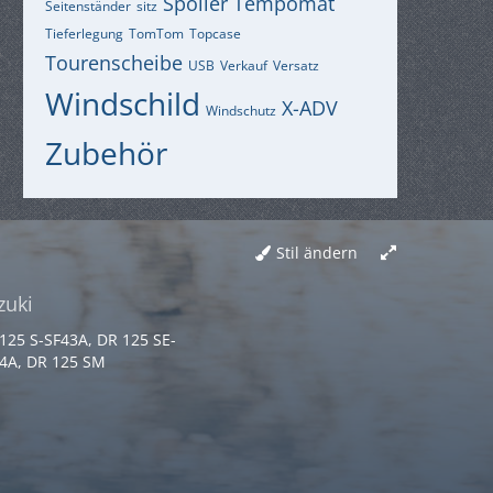
Spoiler
Tempomat
Seitenständer
sitz
Tieferlegung
TomTom
Topcase
Tourenscheibe
USB
Verkauf
Versatz
Windschild
X-ADV
Windschutz
Zubehör
Stil ändern
zuki
125 S-SF43A, DR 125 SE-
4A, DR 125 SM