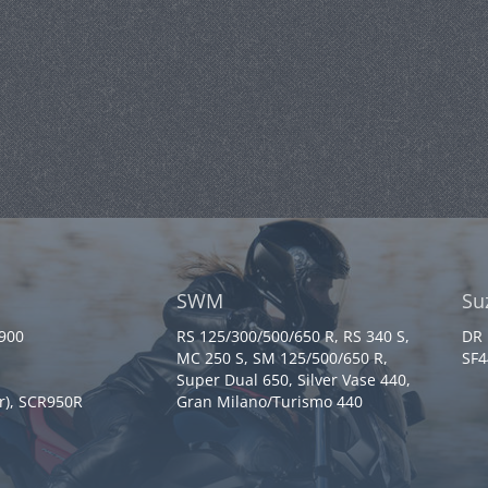
SWM
Su
 900
RS 125/300/500/650 R, RS 340 S,
DR 
MC 250 S, SM 125/500/650 R,
SF4
Super Dual 650, Silver Vase 440,
r), SCR950R
Gran Milano/Turismo 440