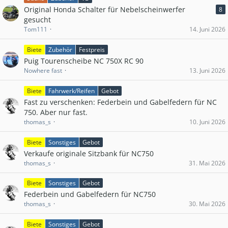
Original Honda Schalter für Nebelscheinwerfer
8
gesucht
Tom111
14. Juni 2026
Biete
Zubehör
Festpreis
Puig Tourenscheibe NC 750X RC 90
Nowhere fast
13. Juni 2026
Biete
Fahrwerk/Reifen
Gebot
Fast zu verschenken: Federbein und Gabelfedern für NC
750. Aber nur fast.
thomas_s
10. Juni 2026
Biete
Sonstiges
Gebot
Verkaufe originale Sitzbank für NC750
thomas_s
31. Mai 2026
Biete
Sonstiges
Gebot
Federbein und Gabelfedern für NC750
thomas_s
30. Mai 2026
Biete
Sonstiges
Gebot