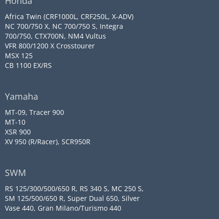
Honda
Africa Twin (CRF1000L, CRF250L, X-ADV)
NC 700/750 X, NC 700/750 S, Integra
700/750, CTX700N, NM4 Vultus
VFR 800/1200 X Crosstourer
MSX 125
CB 1100 EX/RS
Yamaha
MT-09, Tracer 900
MT-10
XSR 900
XV 950 (R/Racer), SCR950R
SWM
RS 125/300/500/650 R, RS 340 S, MC 250 S,
SM 125/500/650 R, Super Dual 650, Silver
Vase 440, Gran Milano/Turismo 440