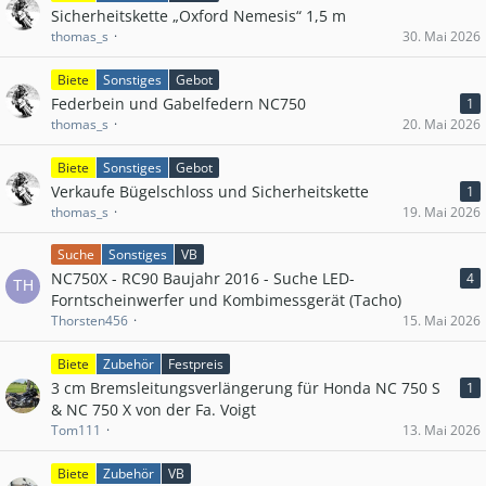
Sicherheitskette „Oxford Nemesis“ 1,5 m
thomas_s
30. Mai 2026
Biete
Sonstiges
Gebot
Federbein und Gabelfedern NC750
1
thomas_s
20. Mai 2026
Biete
Sonstiges
Gebot
Verkaufe Bügelschloss und Sicherheitskette
1
thomas_s
19. Mai 2026
Suche
Sonstiges
VB
NC750X - RC90 Baujahr 2016 - Suche LED-
4
Forntscheinwerfer und Kombimessgerät (Tacho)
Thorsten456
15. Mai 2026
Biete
Zubehör
Festpreis
3 cm Bremsleitungsverlängerung für Honda NC 750 S
1
& NC 750 X von der Fa. Voigt
Tom111
13. Mai 2026
Biete
Zubehör
VB