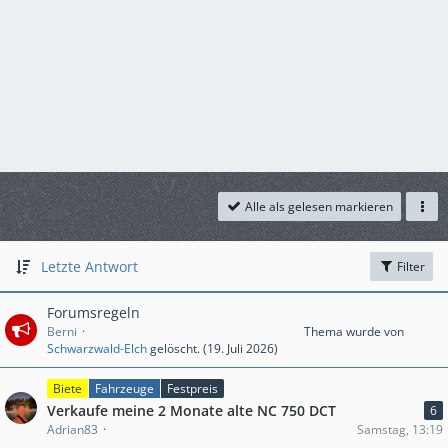
Alle als gelesen markieren
Letzte Antwort
Filter
Forumsregeln
Berni
Thema wurde von
Schwarzwald-Elch
gelöscht. (
19. Juli 2026
)
Biete
Fahrzeuge
Festpreis
Verkaufe meine 2 Monate alte NC 750 DCT
6
Adrian83
Samstag, 13:19