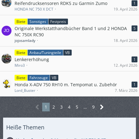
Reifendrucksensoren RDKS zu Garmin Zumo
1
HONDA NC 750 X DCT
19. April 2026
Biete
Sonstiges
Festpreis
Originale Werkstatthandbücher Band 1 und 2 HONDA
5
NC 750X RC90
jojosamlady
18. April 2026
Biete
Anbau/Tuningteile
VB
Lenkererhöhung
1
Miro3
12. April 2026
Biete
Fahrzeuge
VB
Honda X-ADV 750 RH10 m. Tempomat u. Zubehör
1
Lord_Buster
7. März 2026
1
2
3
4
5
…
9
Heiße Themen