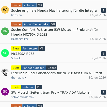
Suche
Zubehör
VB
Suche originale Honda Navihalterung für die Integra
1
hansibo
17. Juli 2026
Suche
Anbau/Tuningteile
VB
Suche Comfort Fußrasten (SW-Motech , Probrake) für
Honda NC750x Bj2022
Brotzeitbiker
15. Juli 2026
Biete
Fahrzeuge
VB
Nc750SA RC88
3
Schocki
7. Juli 2026
Biete
Fahrwerk/Reifen
Gebot
Federbein und Gabelfedern für NC750 fast zum Nulltarif
thomas_s
30. Juni 2026
Biete
Zubehör
VB
SW-Motech Seitenträger Pro + TRAX ADV Alukoffer
1
schwarzwaldmax
17. Juni 2026
Suche
Zubehör
VB