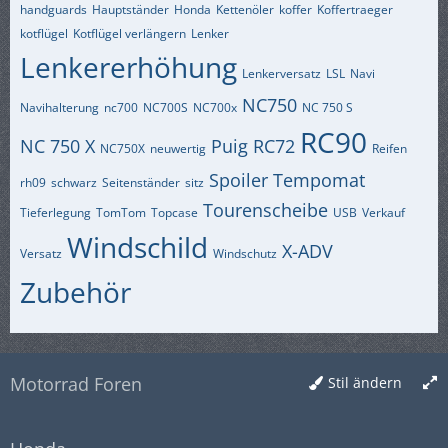
handguards
Hauptständer
Honda
Kettenöler
koffer
Koffertraeger
kotflügel
Kotflügel verlängern
Lenker
Lenkererhöhung
Lenkerversatz
LSL
Navi
NC750
Navihalterung
nc700
NC700S
NC700x
NC 750 S
RC90
NC 750 X
Puig
RC72
NC750X
neuwertig
Reifen
Spoiler
Tempomat
rh09
schwarz
Seitenständer
sitz
Tourenscheibe
Tieferlegung
TomTom
Topcase
USB
Verkauf
Windschild
X-ADV
Versatz
Windschutz
Zubehör
Motorrad Foren
Stil ändern